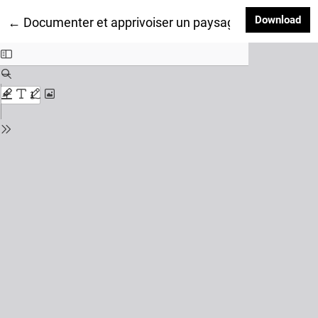
Dow
Download
Return to Article Details
←
Documenter et apprivoiser un paysage inscrit : récit