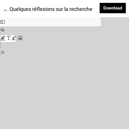
Dow
Download
Return to Article Details
←
Quelques réflexions sur la recherche d’un langage